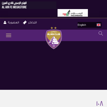
التذاكر
العضوية
English
GLE
ION
108