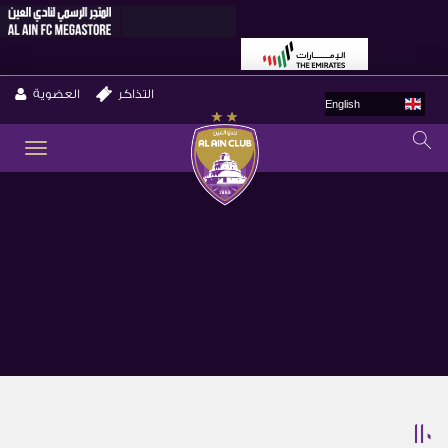
التذاكر
العضوية
English
GLE
ION
110