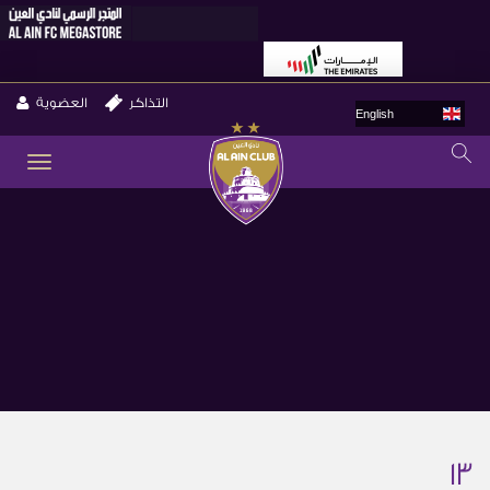
التذاكر
العضوية
English
GLE
ION
13