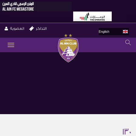
التذاكر
العضوية
English
GLE
ION
130