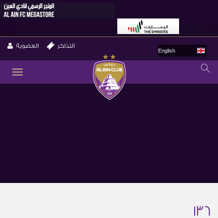
التذاكر
العضوية
English
GLE
ION
136