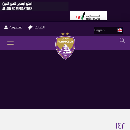
التذاكر
العضوية
English
GLE
ION
142