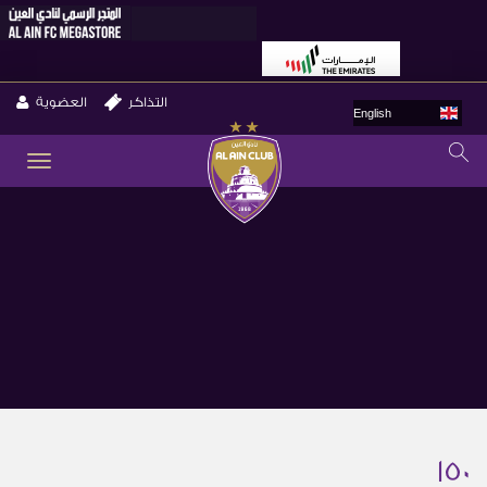
التذاكر
العضوية
English
GLE
ION
150