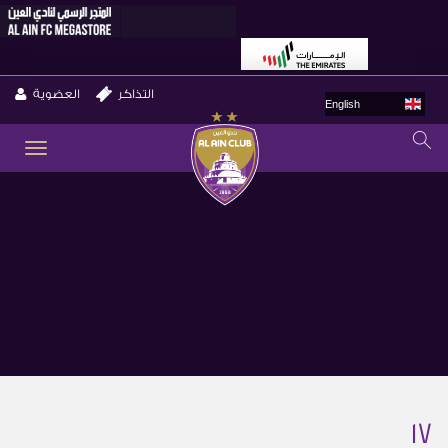
التذاكر
العضوية
English
GLE
ION
17