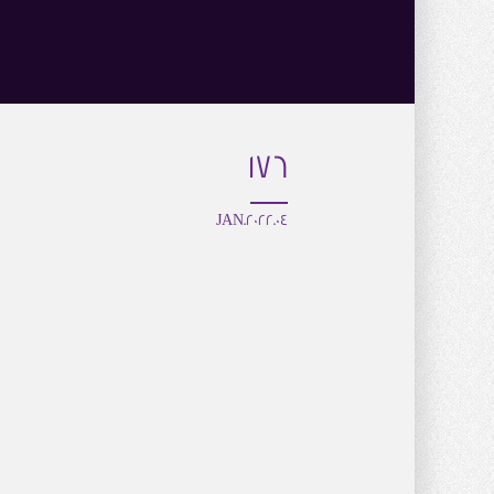
176
04.JAN.2022