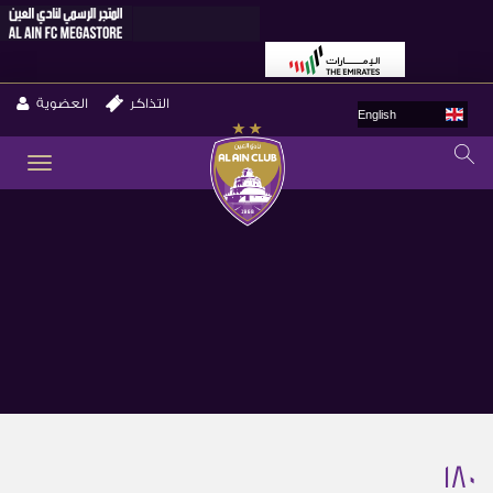
التذاكر
العضوية
English
GLE
ION
180