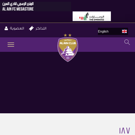
التذاكر
العضوية
English
GLE
ION
187