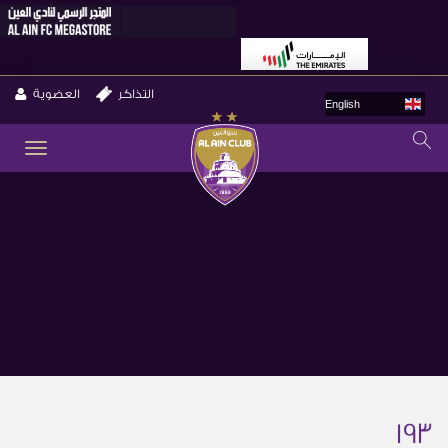
التذاكر
العضوية
English
GLE
ION
193