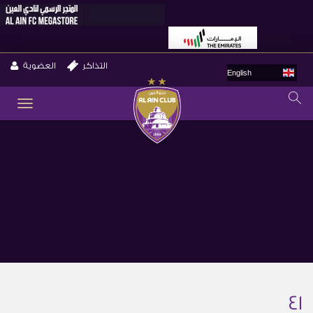
التذاكر
العضوية
English
GLE
ION
41