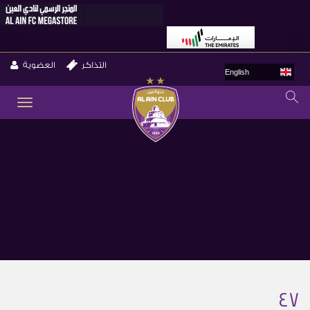
التذاكر
العضوية
English
GLE
ION
47