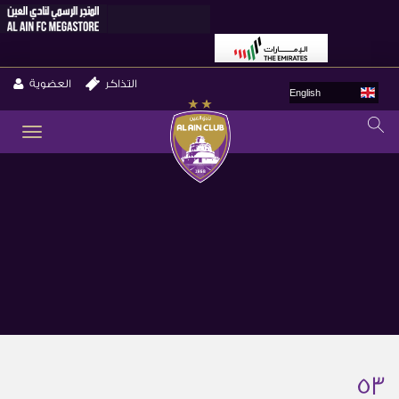
التذاكر
العضوية
English
GLE
ION
53