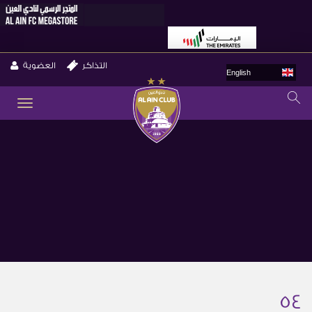
التذاكر
العضوية
English
GLE
ION
54