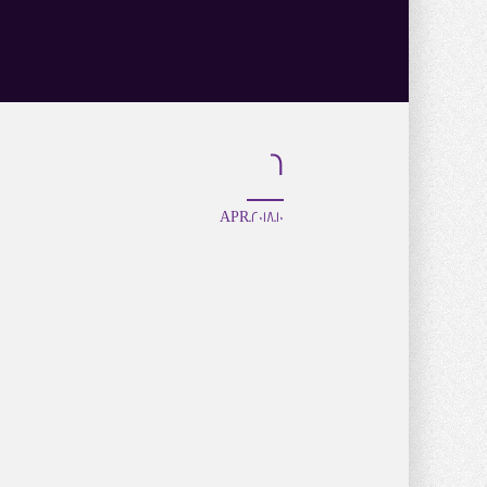
6
10.APR.2018