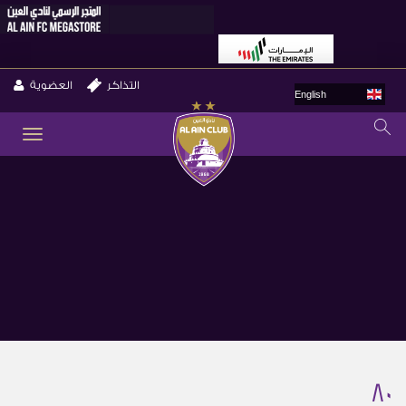
التذاكر
العضوية
English
GLE
ION
80