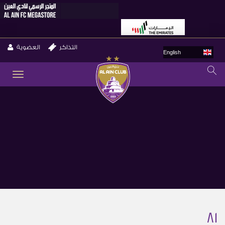
التذاكر
العضوية
English
GLE
ION
81