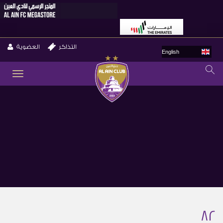
التذاكر
العضوية
English
GLE
ION
82