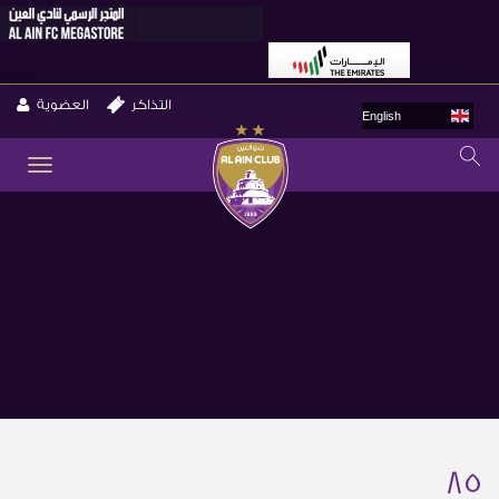
التذاكر
العضوية
English
GLE
ION
85