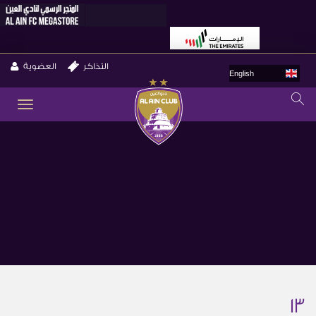
التذاكر
العضوية
English
GLE
ION
13