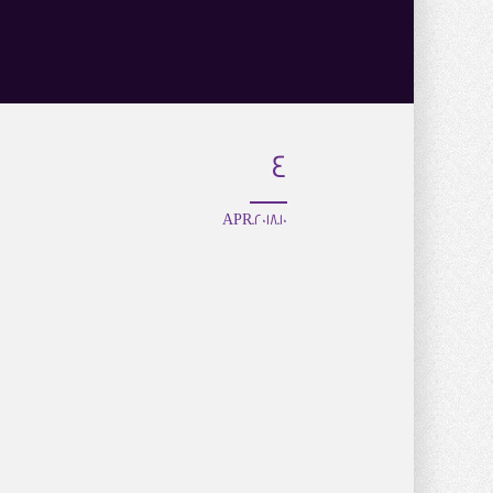
4
10.APR.2018