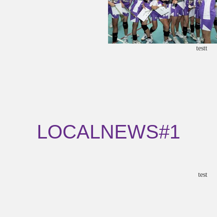
testt
LOCALNEWS#1
test