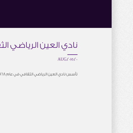
نادي العين الرياضي ال
20.AUG.2015
تأسس نادي العين الرياضي الثقافي في عام 1968 ويقع مقره في مدينة العين، في إمارة أبوظبي، وهو الممثل الوحيد للمدينة… Hayzel