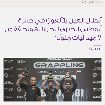
ميداليات ملوّنة
أبطال العين يتألقون في جائزة
أبوظبي الكبرى للجرابلنج ويحققون
7 ميداليات ملوّنة
16.JUN.2025