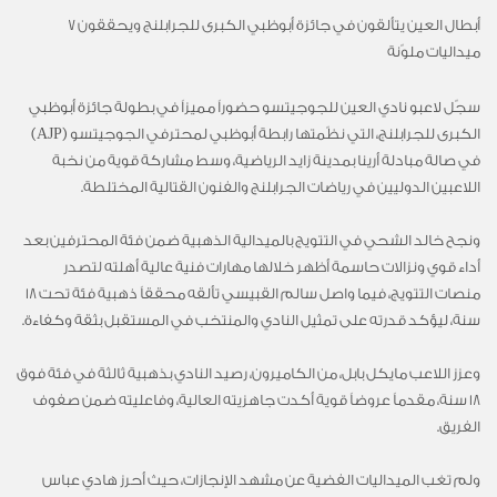
أبطال العين يتألقون في جائزة أبوظبي الكبرى للجرابلنج ويحققون 7
ميداليات ملوّنة
سجّل لاعبو نادي العين للجوجيتسو حضوراً مميزاً في بطولة جائزة أبوظبي
الكبرى للجرابلنج، التي نظّمتها رابطة أبوظبي لمحترفي الجوجيتسو (AJP)
في صالة مبادلة أرينا بمدينة زايد الرياضية، وسط مشاركة قوية من نخبة
اللاعبين الدوليين في رياضات الجرابلنج والفنون القتالية المختلطة.
ونجح خالد الشحي في التتويج بالميدالية الذهبية ضمن فئة المحترفين بعد
أداء قوي ونزالات حاسمة أظهر خلالها مهارات فنية عالية أهلته لتصدر
منصات التتويج، فيما واصل سالم القبيسي تألقه محققاً ذهبية فئة تحت 18
سنة، ليؤكد قدرته على تمثيل النادي والمنتخب في المستقبل بثقة وكفاءة.
وعزز اللاعب مايكل بابل، من الكاميرون، رصيد النادي بذهبية ثالثة في فئة فوق
18 سنة، مقدماً عروضاً قوية أكدت جاهزيته العالية، وفاعليته ضمن صفوف
الفريق.
ولم تغب الميداليات الفضية عن مشهد الإنجازات، حيث أحرز هادي عباس