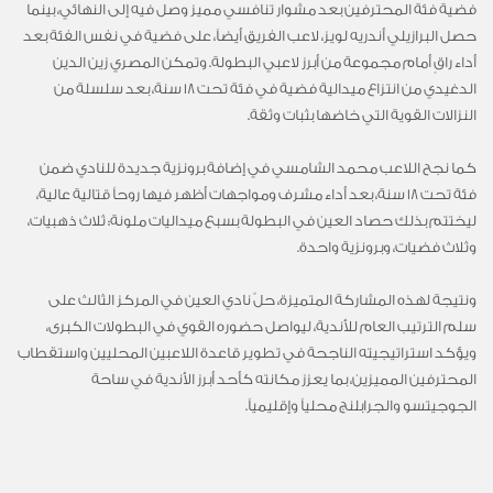
فضية فئة المحترفين بعد مشوار تنافسي مميز وصل فيه إلى النهائي، بينما
حصل البرازيلي أندريه لويز، لاعب الفريق أيضاً، على فضية في نفس الفئة بعد
أداء راقٍ أمام مجموعة من أبرز لاعبي البطولة. وتمكن المصري زين الدين
الدغيدي من انتزاع ميدالية فضية في فئة تحت 18 سنة، بعد سلسلة من
النزالات القوية التي خاضها بثبات وثقة.
كما نجح اللاعب محمد الشامسي في إضافة برونزية جديدة للنادي ضمن
فئة تحت 18 سنة، بعد أداء مشرف ومواجهات أظهر فيها روحاً قتالية عالية،
ليختتم بذلك حصاد العين في البطولة بسبع ميداليات ملونة: ثلاث ذهبيات،
وثلاث فضيات، وبرونزية واحدة.
ونتيجة لهذه المشاركة المتميزة، حلّ نادي العين في المركز الثالث على
سلم الترتيب العام للأندية، ليواصل حضوره القوي في البطولات الكبرى،
ويؤكد استراتيجيته الناجحة في تطوير قاعدة اللاعبين المحليين واستقطاب
المحترفين المميزين، بما يعزز مكانته كأحد أبرز الأندية في ساحة
الجوجيتسو والجرابلنج محلياً وإقليمياً.