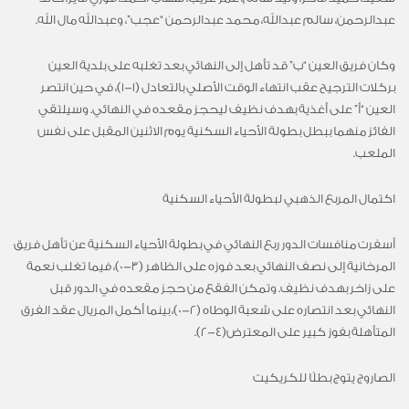
عبدالرحمن، سالم عبدالله، محمد عبدالرحمن “عجب”، وعبدالله مال الله
.
وكان فريق العين “ب
”
قد تأهل إلى النهائي بعد تغلبه على بلدية العين
بركلات الترجيح عقب انتهاء الوقت الأصلي بالتعادل (1-1)، في حين انتصر
العين “أ
”
على أغذية بهدف نظيف ليحجز مقعده في النهائي. وسيلتقي
الفائز منهما ببطل بطولة الأحياء السكنية يوم الاثنين المقبل على نفس
الملعب
.
اكتمال
المربع الذهبي لبطولة الأحياء السكنية
أسفرت منافسات الدور ربع النهائي في بطولة الأحياء السكنية عن تأهل فريق
المرخانية إلى نصف النهائي بعد فوزه على الظاهر
(3-0)،
فيما تغلب نعمة
على زاخر بهدف نظيف. وتمكن الفقع من حجز مقعده في الدور قبل
النهائي بعد انتصاره على شعبة الوطاه
(2-0)،
بينما أكمل المريال عقد الفرق
المتأهلة بفوز كبير على المعترض
(4-2).
الصاروج يتوج بطلًا للكريكيت