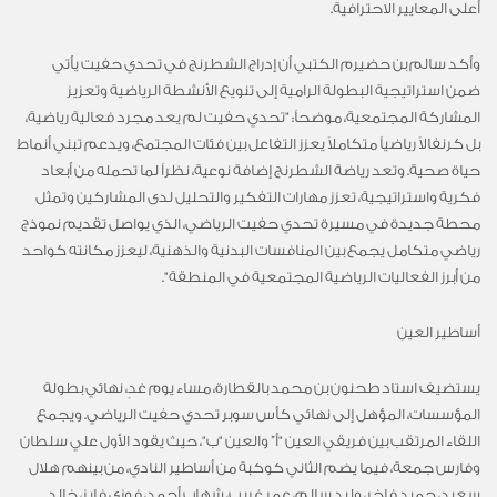
أعلى المعايير الاحترافية
.
وأكد سالم بن حضيرم الكتبي أن إدراج الشطرنج في تحدي حفيت يأتي
ضمن استراتيجية البطولة الرامية إلى تنويع الأنشطة الرياضية وتعزيز
المشاركة المجتمعية
، موضحاً: “
ت
حدي حفيت لم يعد مجرد فعالية رياضية،
بل
كرنفالاً
رياضيا
متكاملا
يعزز التفاعل بين فئات المجتمع، ويدعم تبني أنماط
حياة صحية. وتعد رياضة الشطرنج إضافة نوعية، نظرا
لما تحمله من أبعاد
فكرية واستراتيجية، تعزز مهارات التفكير والتحليل لدى المشاركين
وتمثل
محطة جديدة في مسيرة تحدي حفيت الرياضي، الذي يواصل تقديم نموذج
رياضي متكامل يجمع بين المنافسات البدنية والذهنية، ليعزز مكانته كواحد
من أبرز الفعاليات الرياضية المجتمعية في المنطقة
“.
أساطير العين
يستضيف استاد طحنون بن محمد بالقطارة، مساء
يوم غدٍ
، نهائي بطولة
المؤسسات، المؤهل إلى نهائي كأس سوبر تحدي حفيت الرياضي
.
ويجمع
اللقاء المرتقب بين فريقي العين “أ” والعين “ب
“
، حيث يقود الأول علي سلطان
وفارس جمعة، فيما يضم الثاني كوكبة من أساطير النادي، من بينهم هلال
سعيد، حميد فاخر، وليد سالم، عمر غريب، شهاب أحمد، فوزي فايز، خالد