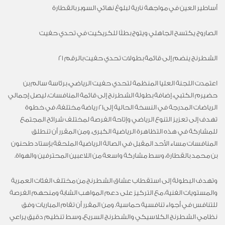
أساطير العين في مواجهة نارية
لبلوغ نهائي السوبر
ب
القطارة
الصاروج يكتسح الجاهلي ويتوج بطلًا للكريكيت في تحدي حفيت
الشطرنج ينضم إلى قائمة بطولات تحدي حفيت
بالرقم
21
اعتمدت
اللجنة العليا المنظمة لتحدي حفيت الرياضي، برئاسة سالم بن
حضيرم الكتبي، إضافة بطولة الشطرنج إلى قائمة المنافسات، ليصل إجمالي
الرياضات المدرجة في النسخة الحالية إلى
21
رياضة مختلفة، في خطوة
تهدف إلى تعزيز التنوع الرياضي وإتاحة الفرصة لمختلف شرائح المجتمع
للمشاركة في هذه التظاهرة الرياضية الكبرى
.
ومن
المقرر
أن تنطلق
المنافسات
مساء الأحد المقبل
في
الصالة الرياضية الملحقة ب
إ
ستاد طحنون
بن محمد بالقطارة
، وسط مشاركة واسعة من اللاعبين المحترفين والهواة
.
وتهدف البطولة إلى استقطاب عشاق الشطرنج من مختلف الفئات العمرية
والمستويات الفنية، مع التركيز على دعم المواهب الشابة ومنحهم الفرصة
للتنافس في أجواء تنافسية حماسية. ومن المقرر أن تقام المباريات وفق
نظامي الشطرنج الكلاسيكي والشطرنج السريع، وسط تنظيم دقيق يراعي