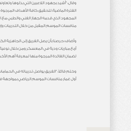
وقال: “أشيد بجهود اللاعبين التي بذلوها وتعاون
الفترة الماضية، لتحقيق كافة الأهداف المرجوة
المجهود الذي قدمه الجهاز الفني والطبي مع ال
منافسات الموسم المقبل من خلال التدريبات وإقام
وأضاف: حرصنا بأن يصل الفريق إلى الجاهزية الكا
أربع مباريات ودية في المعسكر ومن خلال نوعية 
لضمان الفائدة المرجوة منها لمعرفة أهم الأخط
وختم قائلاً: “الفريق يواصل تدريباته في الحما
أول غمار منافسات الموسم الرياضي بمواجهة فري