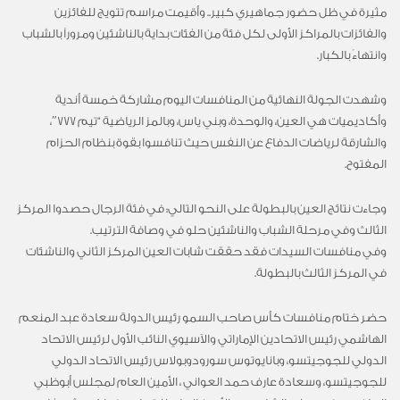
مثيرة في ظل حضور جماهيري كبير.. وأقيمت مراسم تتويج للفائزين
والفائزات بالمراكز الأولى لكل فئة من الفئات بداية بالناشئين ومروراً بالشباب
وانتهاءً بالكبار.
وشهدت الجولة النهائية من المنافسات اليوم مشاركة خمسة أندية
وأكاديميات هي العين، والوحدة، وبني ياس، وبالمز الرياضية “تيم 777″،
والشارقة لرياضات الدفاع عن النفس حيث تنافسوا بقوة بنظام الحزام
المفتوح.
وجاءت نتائج العين بالبطولة على النحو التالي: في فئة الرجال حصدوا المركز
الثالث وفي مرحلة الشباب والناشئين حلو في وصافة الترتيب.
وفي منافسات السيدات فقد حققت شابات العين المركز الثاني والناشئات
في المركز الثالث بالبطولة.
حضر ختام منافسات كأس صاحب السمو رئيس الدولة سعادة عبد المنعم
الهاشمي رئيس الاتحادين الإماراتي والآسيوي النائب الأول لرئيس الاتحاد
الدولي للجوجيتسو، وبانايوتوس سورودوبولاس رئيس الاتحاد الدولي
للجوجيتسو، وسعادة عارف حمد العواني ، الأمين العام لمجلس أبوظبي