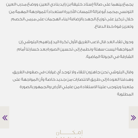
يجمع بينهما على صالة إستاد خليفة بن زايد بنادي العين. ووضع مدرب العين
التونسي محمد أبوغزالة اللمسات الأخيرة استعداداً للمواجهة المهمة من
خلال تركيز على توزيع الجهد بالإضافة لبناء الهجمات على مرمى الخصم
وتعزيز قوة خط الدفاع.
وحول لقاء الغد قال لاعب الفريق الأول لكرة اليد إبراهيم البلوشي إن
المواجهة ليست سهلة ونطمح إلى تحسين الصورة بعد خسارتنا أمام
الشارقة في الجولة الماضية.
وقال البلوشي نحن جاهزون للقاء ولا توجد أي غيابات في صفوف الفريق،
وهدفنا العودة إلى طريق الانتصارات من جديد خاصة وأن المواجهة على
ملعبنا ويتوجب علينا الاستفادة من عاملي الأرض والجمهور بالصورة
المطلوبة