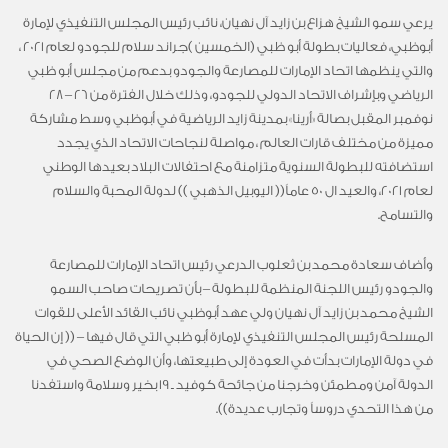
يرعي سمو الشيخ هزاع بن زايد آل نهيان، نائب رئيس المجلس التنفيذي لإمارة
أبوظبي، فعاليات بطولة أبو ظبي (الخمسين )جراند سلام للجودو لعام 2021 ،
والتي ينظمها اتحاد الإمارات للمصارعة والجودو بدعم من مجلس أبو ظبي
الرياضي وبإشراف الاتحاد الدولي للجودو، وذلك خلال الفترة من 26 – 28
نوفمبر المقبل بصالة «أرينا» بمدينة زايد الرياضية في أبوظبي وسط مشاركة
مميزة من مختلف قارات العالم ، مواصلة لنجاحات الاتحاد الذي يجدد
استضافته للبطولة السنوية متزامنة مع احتفالات البلاد بعيدها الوطني
لعام 2021، والعيد ال 50 عاماً(( اليوبيل الذهبي )) لدولة المحبة والسلام
والتسامح.
وأضاف سعادة محمد بن ثعلوب الدرعي رئيس اتحاد الإمارات للمصارعة
والجودو رئيس اللجنة المنظمة للبطولة – بأن تصريحات صاحب السمو
الشيخ محمد بن زايد آل نهيان ولي عهد أبوظبي نائب القائد الأعلى للقوات
المسلحة رئيس المجلس التنفيذي لإمارة أبو ظبي التي قال فيها – (( إن الحياة
في دولة الإمارات بدأت في العودة إلى طبيعتها، وأن الوضع الصحي في
الدولة آمن ومطمئن وخرجنا من جائحة كوفيد ـ 19 بخير وسلامة واستفدنا
من هذا التحدي دروساً وتجارب عديدة)).