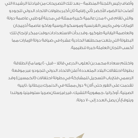
وأضاف رئيس اللجنة المنظمة – بعد تلك التصريحات من قيادتنا الرشيدة التي
أضاءت لنا الضوء الأخضر تأتي إقامة ثان أكبر بطولات الاتحاد الدولي للجودو
،والتي تقام في 5 مدن عالمية كبيرة ممثلة في مدينة أبو ظبي عاصمة دولة
الإمارات ،وفي باريس الفرنسية وموسكو الروسية وباكو عاصمة أذربيجان
والعاصمة اليابانية طوكيو ، وقد بدأت الاستعدادات بوقت مبكر لإنجاح تلك
البطولة التي بلغت محطتها الحادية عشرة في ضيافة دولة الإمارات ،مما
أكسب اللجان العاملة خبرة تنظيمية.
واختتم سعادة محمد بن ثعلوب الدرعي قائلا – قبل 40 يوما مع انطلاقة
بطولة احتفالات البلاد المتعددة أعلن الاتحاد الدولي للجودو عبر موقعة
الرسمي فتح باب التسجيل للمشاركة في بطولة احتفالات (الخمسين) وقد
تقدمت على الفور حتى ألان 9 دول ممثله في الدنمرك، بريطانيا ، تايبيه
الصينية ، أوكرانيا ، جمهورية التشيك ، قيرغيزستان،صربيا ،سلوفينيا، وبولندا
ويتوقع أن يصل العدد إلى 70 دولة.