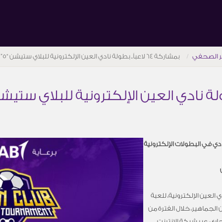
ر الصحفي
بمشاركة 64 لاعباً.. بطولة نادي العين الإلكترونية للبلاي ستيشن “5” تختتم اليوم
 في البطولات الإلكترونية
العين الإلكترونية، للعبة
 الجماهير، خلال الفترة من
ي، عبر شبكة الإنترنت.