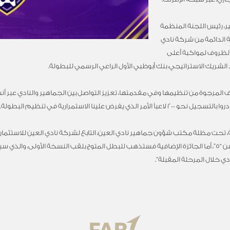
، رئيس اللجنة المنظمة
ة الدائمة من شركة نادي
الظروف لمواكبة أعلى
لشريك الاستراتيجي، بنك أبوظبي الأول الراعي الرسمي للبطولة.
 المرجوة من تنظيمها وفي مقدمتها، تعزيز التواصل بين الجماهير والنادي عبر أ
ض علينا الاستمرارية في تنظيم البطولة.
، تحت مظلة مكتب شؤون جماهير نادي العين، التابع لشركة نادي العين للاستثمار، 
للفائزين الثلاثة الأوائل، إلى جانب جهاز بلاي ستيشن “5”، أما الجائزة الإضافية فستذهب للبطل المتوج بلقب ا
ي خلال المرحلة المقبلة”.