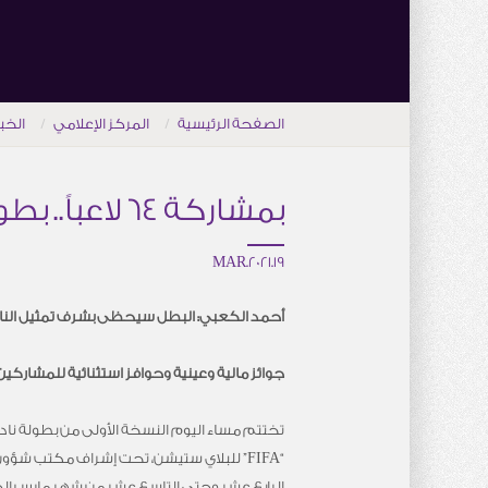
الصفحة الرئيسية
المركز الإعلامي
الخب
بمشاركة 64 لاعباً.. بطولة نادي العين الإلكترونية للبلاي ستيشن “5” تختتم اليوم
19.MAR.2021
أحمد الكعبي: البطل سيحظى بشرف تمثيل النادي
جوائز مالية وعينية وحوافز استثنائية للمشاركين
تختتم مساء اليوم النسخة الأولى من بطولة نادي 
“FIFA” للبلاي ستيشن، تحت إشراف مكتب شؤون
الرابع عشر وحتى التاسع عشر من شهر مارس الجار