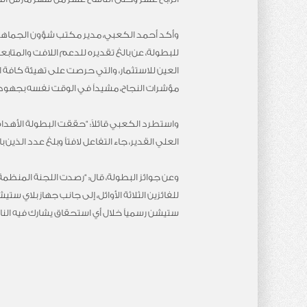
وأكد أحمد الكعبي، مدير مكتب شؤون الجماهير
للبطولة، عن بالغ تقديره للدعم اللافت والمتابع
العين للاستثمار، والتي حرصت على تهيئة كافة 
مؤشرات النجاح، مشيداً في الوقت نفسه بجهود ا
واستطرد الكعبي قائلاً: “حققت البطولة الأهداف
العلي القدير، جاء التفاعل لافتاً وبلغ عدد الذين بادروا بالتسجيل نحو 200 لاعباً الأمر الذي يفر
وعن جوائز البطولة، قال: “رصدت اللجنة المنظمة
ستيشن رسمياً خلال أي استحقاق يشارك فيه الناد