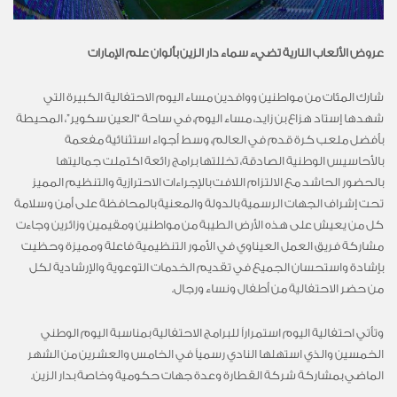
عروض الألعاب النارية تضيء سماء دار الزين بألوان علم الإمارات
شارك المئات من مواطنين ووافدين مساء اليوم الاحتفالية الكبيرة التي
شهدها إستاد هزاع بن زايد، مساء اليوم، في ساحة “العين سكوير”، المحيطة
بأفضل ملعب كرة قدم في العالم، وسط أجواء استثنائية مفعمة
بالأحاسيس الوطنية الصادقة، تخللتها برامج رائعة اكتملت جماليتها
بالحضور الحاشد مع الالتزام اللافت بالإجراءات الاحترازية والتنظيم المميز
تحت إشراف الجهات الرسمية بالدولة والمعنية بالمحافظة على أمن وسلامة
كل من يعيش على هذه الأرض الطيبة من مواطنين ومقيمين وزائرين وجاءت
مشاركة فريق العمل العيناوي في الأمور التنظيمية فاعلة ومميزة وحظيت
بإشادة واستحسان الجميع في تقديم الخدمات التوعوية والإرشادية لكل
من حضر الاحتفالية من أطفال ونساء ورجال.
وتأتي احتفالية اليوم استمراراً للبرامج الاحتفالية بمناسبة اليوم الوطني
الخمسين والذي استهلها النادي رسمياً في الخامس والعشرين من الشهر
الماضي بمشاركة شركة القطارة وعدة جهات حكومية وخاصة بدار الزين.