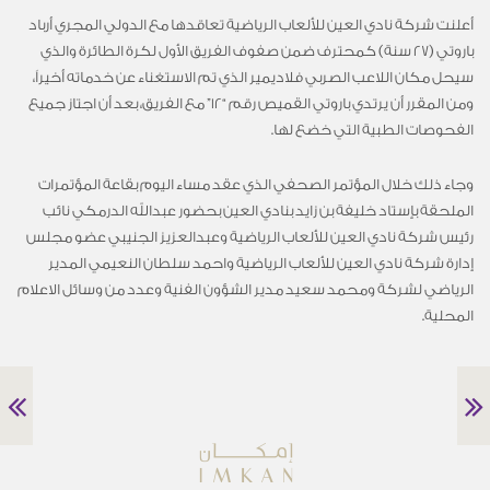
أعلنت شركة نادي العين للألعاب الرياضية تعاقدها مع الدولي المجري أرباد
باروتي (27 سنة) كمحترف ضمن صفوف الفريق الأول لكرة الطائرة والذي
سيحل مكان اللاعب الصربي فلاديمير الذي تم الاستغناء عن خدماته أخيراً،
ومن المقرر أن يرتدي باروتي القميص رقم “12” مع الفريق، بعد أن اجتاز جميع
الفحوصات الطبية التي خضع لها.
وجاء ذلك خلال المؤتمر الصحفي الذي عقد مساء اليوم بقاعة المؤتمرات
الملحقة بإستاد خليفة بن زايد بنادي العين بحضور عبدالله الدرمكي نائب
رئيس شركة نادي العين للألعاب الرياضية وعبدالعزيز الجنيبي عضو مجلس
إدارة شركة نادي العين للألعاب الرياضية واحمد سلطان النعيمي المدير
الرياضي لشركة ومحمد سعيد مدير الشؤون الفنية وعدد من وسائل الاعلام
المحلية.