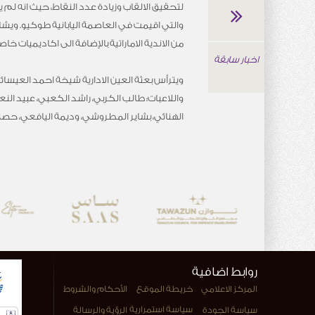
لتحقيق الالقاب وزيادة عدد النقاط، حيث انه لم 
والتي اقيمت في العاصمة اليابانية طوكيو. وي
من الاندية الاماراتية بالإضافة الى اكاديميات خاص
اخبار سابقة
ويترأس بعثة العين الادارية شيخة احمد العيسا
واللاعبات: طالب الكربي، راشد الكعبي، عبيد ال
الهنائي، بشاير المطروشي، وديمة اليافعي، حصة 
روابط اضافية
المركز الاعلامي
خريطة الموقع
الأحكام والشروط
سياسة استمرارية
سياسة الجودة
الرؤية والرسالة