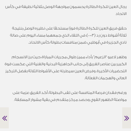
رجال العين للكرة الطائرة يحسمون مواجهة الوصل بثلاثية نظيفة في كأس
الاتحاد
حقق فريق العين للكرة الطائرة فوزًا مستحقًا على نظيره الوصل بنتيجة
ثلاثة أشواط دون رد (3-0)، في اللقاء الذي جمعهما مساء اليوم على صالة
نادي الجزيرة في أبوظبي ضمن منافسات بطولة كأس الاتحاد.
وظهر لاعبو “الزعيم” بأداء مميز طوال مجريات المباراة، حيث برز الانسجام
الكبير بين عناصر الفريق إلى جانب الجاهزية البدنية والفنية التي عكست قوة
التحضيرات الأخيرة. وفرض العين سيطرته على الأشواط الثلاثة بفضل التركيز
العالي والهجمات الفعّالة.
ورغم فقدان فرصة المنافسة على لقب البطولة، أكد الفريق عزمه على
مواصلة الظهور القوي وحصد مركز متقدم في بقية مشوار المسابقة.