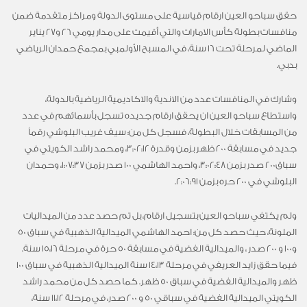
حقق سباحو العين ارقام قياسية على مستوى الدولة ومراكز متقدمة ضمن
منافسات بطولة كأس الامارات والتي أقيمت على مدار يومي 26 و27 يناير
الماضي لمرحلة تحت 16 سنة، في المسبح الأولمبي بمجمع حمدان الرياضي
بدبي.
وشارك في المنافسات عدد من الاندية والاكاديمية الرياضية بالدولة،
واستطاع سباحو العين ان يحقق ارقام جديده تسجل بأسمائهم في عدد
من المسابقات خلال البطولة، فسجل كل من: سيف غريب البلوشي رقماً
جديد في مسابقة 200 ظهر بزمن وقدرة 3:02:12، ومحمد راشد الكويتي في
سباق200 صدر بزمن 3:02:48، واحمد الهاشمي 100 صدر بزمن 1:07:37، وحمدان
البلوشي في 200 حره بزمن 2:06:91.
ولم يكتفي سباحو العين بتسجيل ارقام، بل تم حصد عدد من الميداليات
الملونة، حيث حصد كل من: احمد الهاشمي الميدالية الذهبية في سباق 50
و100 و 200 صدر ، والميدالية الفضية في مسابقة 50 حرة في مرحلة 15،16 سنة.
فيما حقق زايد العريفي في مرحلة 14،13 سنة الميدالية الذهبية في سباق 100
ظهر والميدالية الفضية في سباق 50 ظهر. كما حصد كل من محمد راشد
الكويتي الميدالية الفضية في سباقي 50 و 200 صدر، في مرحلة 11،12 سنة،