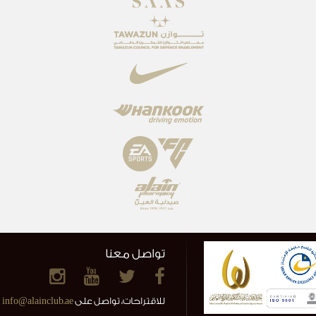
تواصل معنا
للاقتراحات، تواصل على
info@alainclub.ae