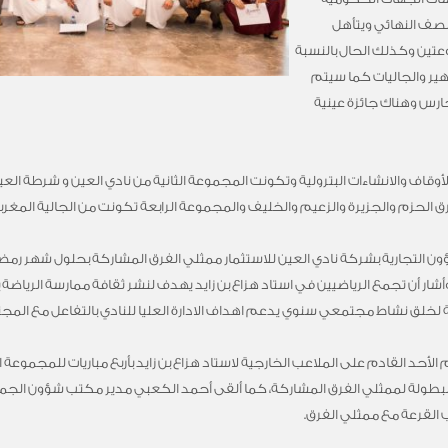
نصف النهائي ويتأهل
موعتين وكذلك الحال بالنسبة
هير والجاليات كما سيتم
ارس وهناك جائزة عينية
لأوقاف والانشاءات البترولية وتكونت المجموعة الثانية من نادي العين و شرطة ال
لحزم والجزيرة والزعيم والخليف والمجموعة الرابعة تكونت من الجالية المغربية 
شؤون التجارية بشركة نادي العين للاستثمار ممثلي الفرق المشاركة بحلول شهر رمض
أشار أن تجمع الرياضيين في استاد هزاع بن زايد يهدف لنشر ثقافة ممارسة الرياض
فة لخلق نشاط مجتمعي سنوي يدعم اهداف الادارة العليا للنادي بالتفاعل مع المج
أحد القادم على الملاعب الخارجية لاستاد هزاع بن زايد بأربع مباريات للمجموعة 
البطولة لممثلي الفرق المشاركة، كما ألقى أحمد الكعبي مدير مكتب شؤون الجما
لقرعة مع ممثلي الفرق.