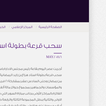
الصفحة الرئيسية
المركز الإعلامي
الخب
سحب قرعة بطولة استاد
16.MAY.2018
أجريت عصر اليوم بقاعة رئيس مجلس الادارة باست
سحب قرعة بطولة استاد هزاع بن زايد الرمضانية
من رمضان وح
والمؤسسات والجماهير بمجموع جوائز مائة ألف
الفائزة بالمراكز الأولى بجانب مباراة السوبر ا
الاولى والثانية ببطل المجموعة الثالثة والرابع
أربع مجموعات تضم الاولى والثانية فرق المؤس