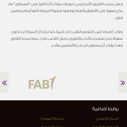
وعلى مدرب الفريق، الأرجنتيني، جوزيف، مؤكداً أن الفوز على “السماوي” لم
يكن سهلاً على الأطلاق وأنهم توقعوا صعوبة المباراة لأنها أمام منافس
قوي.
وقال: “إصرارنا على التتويج باللقب كان كبيراً، كنا ندرك أن المباراة لن تكون
سهلة، نحن سعداء بالأداء والتتويج، دخول اللاعب عادل عطا منحنا الفارق
وهذا يؤكد أن مستوى البدلاء والأساسين وأحد.
روابط اضافية
المركز الاعلامي
خريطة الموقع
الأحكام والشروط
سياسة الجودة