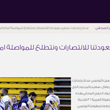
ر الصحفي
عدنان بلحارث : سعيد بعودتنا للانتصارات ونتطلع للمواصلة امام الج
عودتنا للانتصارات ونتطلع للمواصلة ام
 العين التونسي عدنان بلحارث
قال : سعيد بالمردود الذي
واء الدوري المحلي بهذه
الروح ، بعد العودة من المشاركة الخارجية في البطولة العربية 36 للاندية
المنظم لصفوفنا التونسي