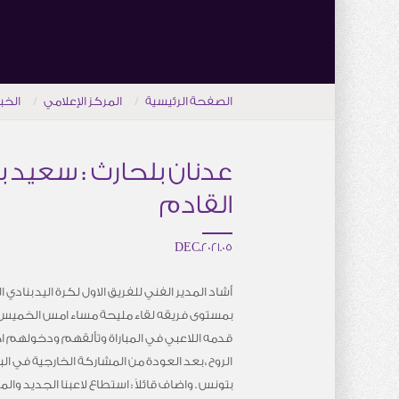
الصفحة الرئيسية
المركز الإعلامي
الخب
عدنان بلحارث : سعيد ب
القادم
05.DEC.2021
أشاد المدير الفني للفريق الاول لكرة اليد بنادي
بمستوى فريقه لقاء مليحة مساء امس الخميس و
قدمه اللاعبي في المباراة وتألقهم ودخولهم اج
بتونس . واضاف قائلاً : استطاع لاعبنا الجديد و