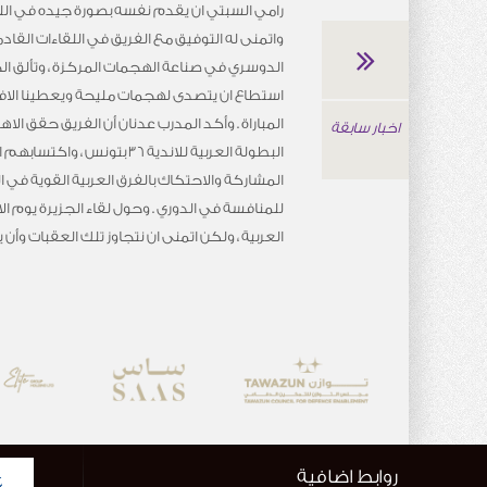
واتمنى له التوفيق مع الفريق في اللقاءات القاد
الدوسري في صناعة الهجمات المركزة ، وتألق ا
استطاع ان يتصدى لهجمات مليحة ويعطينا الافضل
المباراة . وأكد المدرب عدنان أن الفريق حقق ال
اخبار سابقة
البطولة العربية للاندية 36 بتونس 
المشاركة والاحتكاك بالفرق العربية القوية في ا
للمنافسة في الدوري . وحول لقاء الجزيرة يوم ا
العربية ، ولكن اتمنى ان نتجاوز تلك العقبات وأن
روابط اضافية