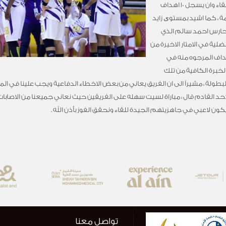
رامي السبتي ان يقدم نفسه بصورة جيده في اللقاء وان يسجل 10 اهداف
مة ، كما اشيد بمستوی زايد
لحارس احمد سالم الذي
ية في الامتار الاخيرة من
اهداف المرجوه منه في
، واكتسابهم الخبرة الكافية من تلك
لبطولة ، مشيراً الى ان الفريق يعاني من بعض الاخطاء الدفاعية ويجب علينا في ال
لاحد القادم قال : مباراة لسيت سهله على الفريقين حيث نعاني جميعنا من الاصابا
 يكون لاعبي في جاهزيتهم الجيدة للقاء ونحقق الفوز بأذن الله .
تواصل معنا