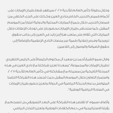
وخلال بطولة كأس العالم للأندية 2025، سيظهر شعار طيران الإمارات على
أ
كم
ام
قميص التدريب الخاص بنادي
العين
، وكذلك على الجزء الخلفي من
قمصان التدريب خلال جميع المباريات المحلية والدولية اعتباراً من الموسم
المقبل. كما ستحظى طيران الإمارات بحضور بارز على لوحات الإعلانات خلال
المباريات التي تُقام على ملعب هزاع بن زايد في العين، إلى جانب حقوق
ترويجية وفرص إعلانية رقمية عبر منصات النادي الإعلامية، بالإضافة إلى
حقوق الضيافة والوصول إلى اللاعبين
.
وقال سمو الشيخ أحمد بن سعيد آل مكتوم، الرئيس
الأعلى الرئيس التنفيذي
لطيران الإمارات والمجموعة: “
يسعدنا تعزيز شراكتنا مع نادي العين في هذه
المرحلة التاريخية من مسيرته، مع مشاركته في كأس العالم للأندية 2025،
واستمرار التعاون خلال الموسم المقبل
، حيث
تُجسّد هذه الشراكة التزامنا
المتواصل بدعم الحركة الرياضية في الدولة، وتعزيز حضور طيران الإمارات
في الساحة الرياضية الوطنية
“.
وأضاف سموه: “
لا تقتصر هذه الشراكة على البعد التسويقي، بل تنسجم مع
رؤيتنا الاستراتيجية في دعم الكفاءات الوطنية، وتعزيز التبادل الرياضي