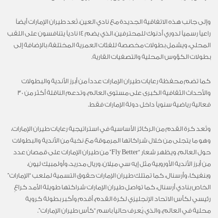
وإلى جانب هذه الاتفاقية الجديدة مع نادي العين، تُعد طيران الإمارات أيضاً
راعياً رسمياً لدوري أدنوك للمحترفين، الذي يضم 14 نادياً يتنافسون على اللقب
المحلي
، ويشمل بطولات مخصصة للفئات العمرية المختلفة، بالإضافة إلى
بطولات الكؤوس المحلية والتصفيات القارية
.
كما
تضم محفظة
رعايات
طيران الإمارات عدداً من أبرز الأندية والبطولات
والأحداث الثقافية الكبرى على مستوى العالم
،
وتدعم الناقلة أكثر من 30
فعالية رياضية سنوياً داخل دولة الإمارات فقط
.
وتُعد كرة القدم من الركائز الأساسية في استراتيجية
رعايات
طيران الإمارات،
وهو ما يتجلى من خلال شراكاتها المرموقة مع نخبة من الأندية والبطولات
حول العالم.
ويظهر
شعار
“Fly Better”
من طيران الإمارات
على
قمصان عدد
من أبرز الأندية الأوروبية مثل إيه سي ميلان، وريال مدريد، وأولمبيك ليون،
وبنفيكا، وأرسنال، كما تمتلك طيران الإمارات حقوق التسمية لملعب “الإمارات”
الخاص بنادي أرسنال
،
كما تواصل طيران الإمارات شراكتها طويلة الأمد كراعٍ
رئيسي لكأس الاتحاد الإنجليزي لكرة القدم
،
أقدم وأكبر بطولة كروية
محلية في العالم، والذي يُعرف حالياً باسم “كأس طيران الإمارات”
.