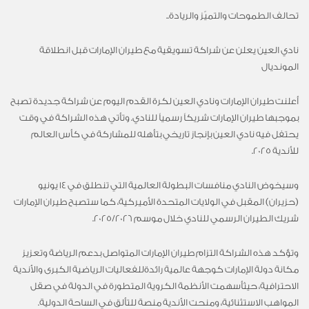
تحالف الطموحات والتميّز والريادة..
نادي العين يعلن عن شراكة تسويقية مع طيران الإمارات قبل انطلاقة
المونديال
أعلنت طيران الإمارات ونادي العين لكرة القدم اليوم عن شراكة جديدة تصبح
بموجبها طيران الإمارات شريكاً رسمياً للنادي. وتأتي هذه الشراكة في وقت
يحتفل فيه نادي العين بإنجاز تاريخي بتأهله للمشاركة في كأس العالم
للأندية 2025
.
وسيخوض النادي منافسات البطولة العالمية التي تنطلق في 14 يونيو
(حزيران)
المقبل في الولايات المتحدة الأميركية، كما ستصبح طيران الإمارات
شريك الطيران الرسمي للنادي خلال موسم 2025/2026
.
وتؤكد هذه الشراكة التزام طيران الإمارات المتواصل بدعم الرياضة وتعزيز
مكانة دولة الإمارات
كوجهة
عالمي
ة
رائد
ة
للفعاليات الرياضية الكبرى والأندية
الاحترافية
،
حيث
أسهم
ت
الأنظمة
الكروي
ة
المتطور
ة
في الدولة في صقل
المواهب الاستثنائية، ومنح
ت
الأندية منصة للتألق في الساحة الدولية
.