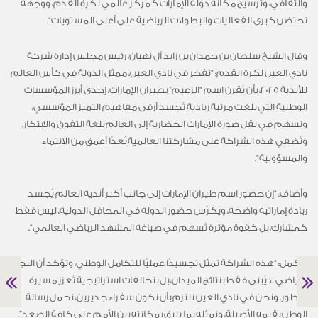
والثقافي، وترسيخ مكانة دولة الإمارات
كمركز
عالمي لكرة القدم، ووجهة
تحتضن كبرى الفعاليات والبطولات الرياضية على أعلى المستويات
“.
و
قال الشيخ سلطان بن حمدان بن زايد آل نهيان، رئيس مجلس إدارة شركة
نادي العين لكرة القدم
: “
نفخر في نادي العين، ممثل
الدولة
في كأس العالم
للأندية 2025، بأن يُقرن اسم “الزعيم” بطيران الإمارات، إحدى أبرز المؤسسات
الوطنية التي بلغت مرتبة ريادية تُجسد أرقى مفاهيم التميز المؤسسي،
وتسهم في نقل صورة الإمارات الحضارية إلى العالم بلغة التفوق والابتكار.
وتُضفي هذه الشراكة على مشاركتنا العالمية بُعدًا أعمق من الانتماء
والمسؤولية
“.
وأضاف: “
إ
ن حضور اسم طيران الإمارات إلى جانب أكبر أندية العالم يُجسد
ريادة إماراتية واضحة، ويُكرّس حضور الدولة في المحافل الدولية، ليس فقط
كمشارك، بل كقوة مؤثرة تُسهم في صياغة المشهد الرياضي العالمي
“.
وأكمل: “هذه الشراكة تمثل تجسيدًا عمليًا للتكامل الوطني، وتؤكد أن النجاح
الرياضي لا يُبنى فقط بنتائج الميدان، بل بتحالفات استراتيجية تُعزز مسيرة
التطور. ونحن في نادي العين نلتزم بأن نكون سفراء جديرين، نحمل رسالة
الوطن بقيمه الأصيلة، ونمثله بما يليق بمكانته بين الأمم
على كافة الصعد”.