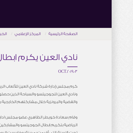
الصفحة الرئيسية
المركز الإعلامي
الخب
نادي العين يكرم ابطا
03.OCT.2019
كرم مجلس إدارة شركة نادي العين للألعاب الريا
ونادي العين للجوجيتسو والسباحة الذين حصلوا 
والفضية والبرونزية خلال مشاركتهم الخارجية م
وقام سعادة خويطر الظاهري عضو مجلس ادارة ن
الرياضية بتكريم ابطال الجوجيتسو والمشاركين 
تحت 18 سنة، التي أقيمت بمدينة بوخاريست ا