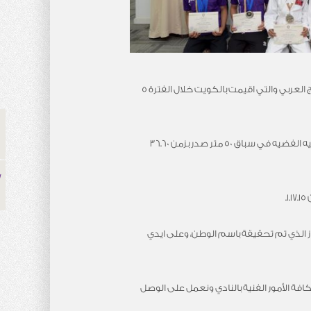
كما كرم سعادة خويطر اصحاب الانجاز مع المنتخب الوطني للسباحة في البطوله 27 للألعاب المائية بمجلس التعاون لدول الخليج العربي والتي اقيمت بالكويت خلال الفترة 5
وحصل خلالها كل من السباح محمد راشد الكويتي الميداليه الفضيه في سباق 100 صدر بزمن 1.20.60 محطما الرقم القياسي والميداليه الفضيه في سباق 50 متر صدر بزمن 36.60
ز الذي تم تحقيقة باسم الوطن، وعلى ايدي
افة الأمور الفنية بالنادي ونعمل على الوصل