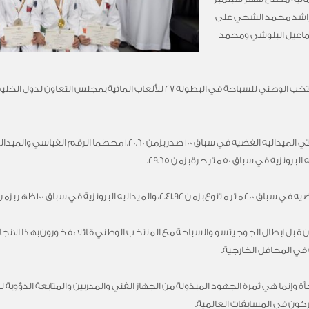
راشد محمد الشحي على
اسماعيل البلوشي ومحمد
اق 50 متر حرة بزمن 29.65.
 في سباق 100 ظهر بزمن 1.17.15.
 قبل ابطال الجوجيتسو والسباحة مع المنتخب الوطني قائلا : فخورون بهذا الانجا
في المحافل الخارجية.
 وإنما هي ثمرة الجهود المبذولة من الجهاز الفني والمدربين والمتابعة الدؤوبة لك
كون في المسابقات العالمية.