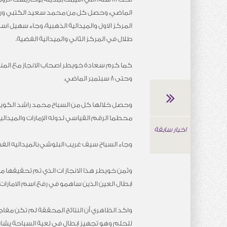
الماضي، وحصل كل من محمد سعيد الكتبي و
المركز الاول والميدالية الذهبية، وجاء سهيل 
طلال في المركز الثاني والميدالية الفضية.
وحتى 8 سبتمبر الماضي.
محطما الرقم القياسي لدوله الإمارات والميداليه البرونزية في سب
اخبار سابقة
وجاء السباح سيف غريب البلوشي بالميداليه الفضيه في سباق 200 متر متنوع بزمن 2.41.92، والميداليه البرونزية
وثمن خويطر هذا الانجاز ات الذي تم تحقيقها من
ابطال العين الذين ساهمو في رفع اسم الامارات 
واكد الظاهري أن النتائج المحققة لم تكن مفاجأة
للحلم وهو تجهيز ابطال في لعبة السباحة يشار