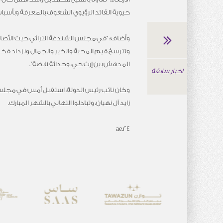
حيوية القائد الرؤيوي الشغوف بالمعرفة وبأسباب 
وأضاف: “في مجلس الشندغة التراثي حيث الأصالة و
وتترسخ قيم المحبة والخير والجمال ونزداد فخراً و
المدهش بين إرث حي، وحداثة نابضة”.
اخبار سابقة
وكان نائب رئيس الدولة، استقبل أمس في مجلس 
زايد آل نهيان، وتبادلوا التهاني بالشهر المبارك.
24.ae