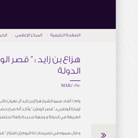
الصفحة الرئيسية
المركز الإعلامي
الخب
هزاع بن زايد : ” قصر 
الدولة
10.MAR.2019
وام / أشاد سمو الشيخ هزاع بن زايد آل نهيان نا
لإمارة أبوظبي بـ” قصر الوطن ” وأكد أنه صرح حض
العريقة في الدولة و وجهة جديدة رائعة تحتضن
و قال سموه في تصريحات له اليوم إن افتتاح ” قص