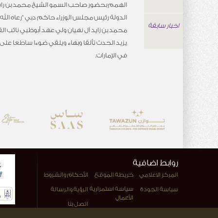
الهمم بحضور صاحب السمو الشيخ محمد بن راش
الدولة رئيس مجلس الوزراء حاكم دبي “رعاه الل
اخبار سابقة
محمد بن زايد آل نهيان ولي عهد أبوظبي نائب ال
يزيد الحدث تألقا وبهاء ويلقي ضوءا ساطعا على
في الإمارات.
روابط اضافية
المركز الاعلامي
خريطة الموقع
الأحكام والشروط
سياسة استمرارية
سياسة الجودة
الرؤية والرسالة
الأعمال
اتصل بنا