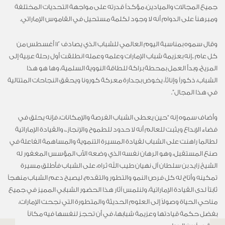
جميع المجالات والميادين، مؤكداً قدرته على مواجهة التحديات المختلفة
ومبرهناً على الدوام أنه لا وجود لكلمة مستحيل في القاموس الإماراتي.
وقال سموه بمناسبة اليوم العالمي للشباب الذي يصادف 12 أغسطس من
كل عام ..إنه بعزيمة شباب الإمارات وعلمه وعمله انطلقت أول رحلة عربية إلى
المريخ، وبدأ العمل بمحطة براكة للطاقة النووية السلمية، وها هو هذا
الشباب، ذكوراً وإناثاً، يخوض بجدارة معركة كورونا ويحقق النجاحات المتتالية
في هذا المجال”.
وأضاف سموه إنه “حين يعطى الشباب الفرصة والإمكانات، فإنه يحلق في
فضاء الإبداع ويثبت للعالم أنه لا حدود للطموح والإنجاز..، والقيادة الإماراتية
لطالما راهنت على الشباب لقيادة المسيرة التنموية والمساهمة الفاعلة في
صنع المستقبل، وهو الرهان نفسه الذي وضعه الأب المؤسس المغفور له
الشيخ زايد بن سلطان آل نهيان طيب الله ثراه، على الشباب فأطلق مسيرة
تمكينه وأتاح له كل فرص النمو والتطور والتقدم، ليصبح دعم الشباب منهجاً
ثابتاً لدى القيادة الإماراتية، ولنلمس آثار هذا الحضور الشبابي المميز في جميع
مناحي الحياة وصولاً إلى العلوم الحديثة والمتطورة التي نجحت الإمارات،
بفضل حكمة قيادتها وعزيمة شبابها، في أن تحجز لنفسها فيه مكاناً