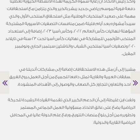
وأكد رئيس الاتحاد أن رعاية سموه الكريمة لهذه الأنشطة الحيوية تعطينا
دفعة قوية لموسم رياضي جديد يبشر بالخير والذي يتزامن مع استحقاقات
مهمة على صعيد المنتخبات الوطنية، مثل استحقاق المنتخب الأول والذي
سيبدأ مشواره بعد أيام قليلة ضمن منافسات التصفيات الآسيوية المشتركة
المؤهلة لنهائيات كأس العالم 2022 ، وكأس آسيا 2023 ، إضافة إلى استعداد
المنتخب الأولمبي للمشاركة في نهائيات كأس آسيا تحت 23 سنة في تايلاند
2020 وتصفيات آسيا لمنتخبي الشباب والناشئين سبتمبر الجاري ونوفمبر
المقبل..
مشيرا إلى أن مثل هذه الاستحقاقات إضافة إلى مشاركات أنديتنا في
المسابقات العربية والقارية تمثل دافعا للجميع من أجل العمل بروح الفريق
الواحد والتعاون لتجاوز كل الصعاب والوصول إلى الأهداف المنشودة.
ولفت ابن غليطة، إلى أن الدعم الكبير الذي تقدمه القيادة الرشيدة للحركة
الرياضية يضع على عاتق الاتحاد مسؤولية العمل الجماعي المستمر
وتطويره من أجل بلوغ منصات التتويج، ورفع علم الدولة عاليا في المحافل
الرياضية القارية والدولية.