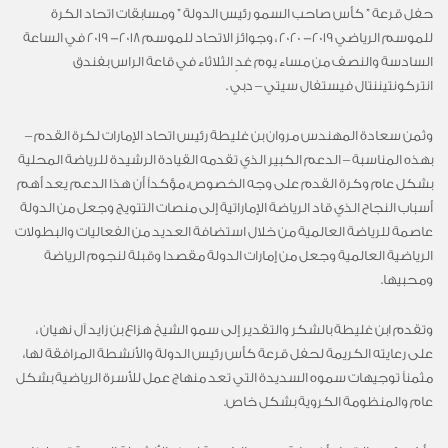
حفل قرعة ” كأس صاحب السمو رئيس الدولة ” ومسابقات اتحاد الكرة
للموسم الرياضي 2019- 2020 ، وجوائز الاتحاد للموسم 2018- 2019 في الساعة
السادسة والنصف من مساء يوم غدٍ الثلاثاء في قاعة الراس بفندق
انتركونتيننتال فيستفال سيتي – دبي .
وثمن سعادة المهندس مروان بن غليطة رئيس اتحاد الإمارات لكرة القدم –
بهذه المناسبة – الدعم الكبير الذي تقدمه القيادة الرشيدة للرياضة المحلية
بشكل عام وكرة القدم على وجه الخصوص، مؤكداً أن هذا الدعم يعد أهم
أسباب النجاح الذي قاد الرياضة الإماراتية إلى منصات التتويج وجعل من الدولة
عاصمة للرياضة العالمية من خلال استضافة العديد من الفعاليات والبطولات
الرياضية العالمية وجعل من إمارات الدولة مقصدا وقبلة لنجوم الرياضة
ومحبيها.
وتقدم ابن غليطة بالشكر والتقدير إلى سمو الشيخ هزاع بن زايد آل نهيان ،
على رعايته الكريمة لحفل قرعة كأس رئيس الدولة والأنشطة المرافقة لها،
مثمناً توجيهات سموه السديدة التي تعد منهاج عمل للأسرة الرياضية بشكل
عام والمنظومة الكروية بشكل خاص.