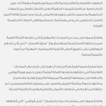
التطورات الاقتصادية والاجتماعية والخدمية ومنظومة متابعة أداء عمل
اللجان فضلا عن الاستراتيجيات الكفيلة بتعزيز الاتصال الفعال بين الجهات
الحكومية بما يضمن تكامل جهودها والمضي قدما نحو ترسيخ ثقافة التميز
بالعمل الحكومي في وعي وممارسات جميع موظفي الجهات الحكومية
بالإمارة.
واطلع سموه على عدد من المبادرات والمشاريع التي تنفذها الأمانة العامة
ضمن خطتها الاستراتيجية ومنها مشروع ” سباق الفرسان ” الذي يأتي لتحفيز
الموظفين على تطبيق أفضل الأنظمة والممارسات المهنية عبر أجواء
تنافسية إيجابية.
كما استمع سمو الشيخ هزاع بن زايد آل نهيان إلى شرح حول المبادرات
التفاعلية التي تطلقها وتنفذها الأمانة العامة لتعزيز حضور هوية أبوظبي
والحفاظ على سمعتها الإعلامية المرموقة والترويج لها بما يتلاءم مع
مكانتها كجهة مفضلة للعيش والعمل على مستوى العالم ويستجيب لما
حققته من تقدم في قطاعات الأعمال والتعليم والصحة والبنية التحتية.
واطلع سموه على مستجدات مبادرة مشروع ” تخيل أبوظبي ” التي أطلقتها