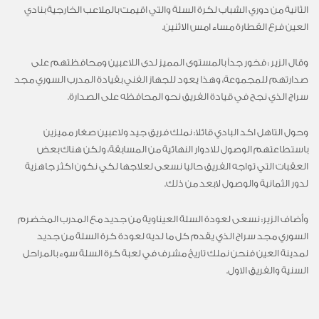
الثانية من دوري الشباب لكرة السلة والتي اقيمت بالملاعب الخارجية بنادي
العين فرع القطارة مساء امس الاثنين.
وقال الزير : فخور جداً بالمستوى المميز لدى اللاعبين ومحافظتهم على
صدارتهم للمجموعة، وهذا يعود للجهاز الفني بقيادة المدرب السوري مجد
سراج الذي نجح في قيادة الفريق نحو المحافظه على الصدارة.
وحول التاهل اكد البادي قائلا: نملك فريق جيد ولاعبين صغار مميزين
باستطاعتهم الوصول للادوار النهائية من المسابقة، ولكن هناك بعض
العقبات التي تواجه الفريق حاليا نسعى لعلاجها لكي نكون اكثر جاهزية
لدور الثمانية والوصول لابعد من ذلك.
وأضاف الزير: نسعى لعودة السلة العيناوية من جديد مع المدرب المخضرم
السوري مجد سراج الذي يقدم كل ما لديه لعودة كرة السلة من جديد
لمدينة العين فنحن نملك تاريخ مشرف في لعبة كرة السلة سوء بالمراحل
السنية والفريق الاول.