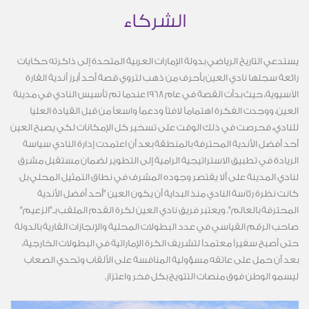
الشركاء
يستدعي التاريخ الرياضي بدولة الإمارات العربية المتحدة إلى ذاكرته حكايات
رائعة سجلها نادي العين بأحرف من ذهب لتروي قصة أحد أبرز أندية القارة
الآسيوية، حيث بدأت القصة في عام
1968
عندما تم تأسيس النادي في مدينة
العين، ووجدت الفكرة اهتماماً لافتاً ودعماً واسعاً من قبل القيادة العليا
للنادي، فحرصت في ذلك الوقت على تسخير كل الإمكانات لكي يصبح العين
أحد أفضل الأندية المحترفة بالمنطقة بعد أن اعتمدت إدارة النادي سياسة
الريادة في تطبيق الاستراتيجية الرامية إلى التطوير لضمان مستقبل مشرق
لنادي المدينة على ألا يقتصر وجوده المشرف في نطاق التمثيل المحلي بل
كانت نظرة رئاسة النادي منذ البداية أن يكون العين "أحد أفضل الأندية
المحترفة بالعالم". ويعتبر فريق نادي العين لكرة القدم الملقب بـ"الزعيم"
صاحب الرقم القياسي في عدد البطولات المحلية والإنجازات القارية بالدولة
حتى أصبح سفيراً معتمداً لتشريف الكرة الإماراتية في البطولات الخارجية،
بعد أن حمل على عاتقه مسؤولية المنافسة على الألقاب وتحدي الصعاب
ليسمو الوطن فوق منصات التتويج بكل فخر واعتزاز.