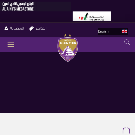
التذاكر
العضوية
English
GLE
ION
26